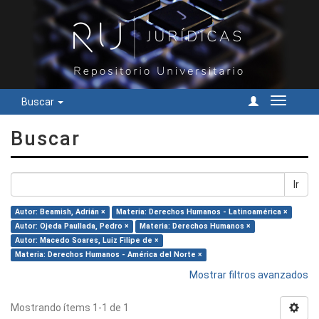
Buscar
Cambiar
navegac
Buscar
Ir
Autor: Beamish, Adrián ×
Materia: Derechos Humanos - Latinoamérica ×
Autor: Ojeda Paullada, Pedro ×
Materia: Derechos Humanos ×
Autor: Macedo Soares, Luiz Filipe de ×
Materia: Derechos Humanos - América del Norte ×
Mostrar filtros avanzados
Mostrando ítems 1-1 de 1