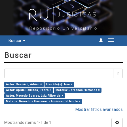
Buscar
Cambiar
navegac
Buscar
Ir
Autor: Beamish, Adrián ×
Has File(s): true ×
Autor: Ojeda Paullada, Pedro ×
Materia: Derechos Humanos ×
Autor: Macedo Soares, Luiz Filipe de ×
Materia: Derechos Humanos - América del Norte ×
Mostrar filtros avanzados
Mostrando ítems 1-1 de 1