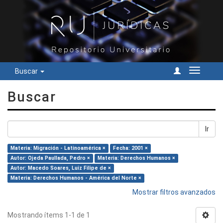
Buscar
Cambiar
navegac
Buscar
Ir
Materia: Migración - Latinoamérica ×
Fecha: 2001 ×
Autor: Ojeda Paullada, Pedro ×
Materia: Derechos Humanos ×
Autor: Macedo Soares, Luiz Filipe de ×
Materia: Derechos Humanos - América del Norte ×
Mostrar filtros avanzados
Mostrando ítems 1-1 de 1