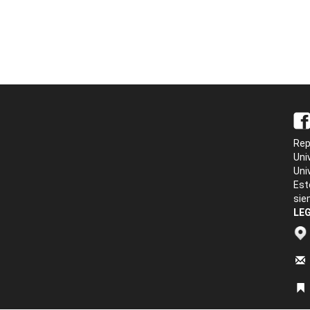
Rep
Uni
Uni
Est
sie
LEG