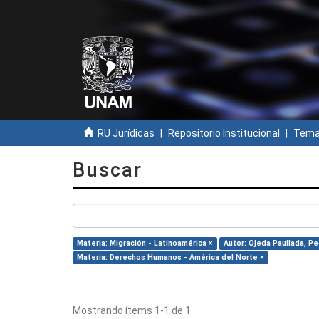
RU Jurídicas
Repositorio Institucional
Temas
Buscar
Materia: Migración - Latinoamérica ×
Autor: Ojeda Paullada, Pe
Materia: Derechos Humanos - América del Norte ×
Mostrando ítems 1-1 de 1