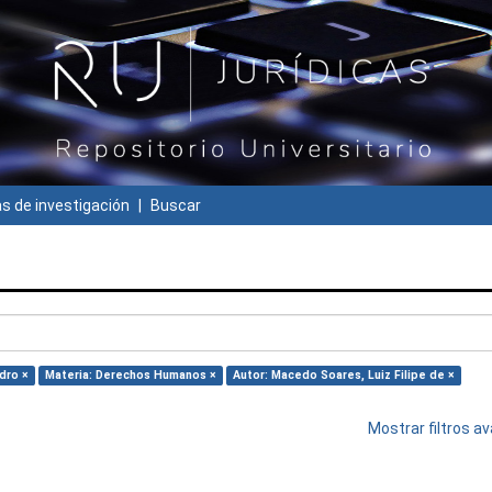
 de investigación
Buscar
dro ×
Materia: Derechos Humanos ×
Autor: Macedo Soares, Luiz Filipe de ×
Mostrar filtros 