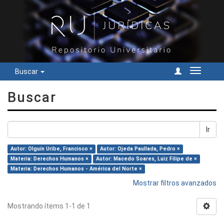
Buscar
Cambiar
navegac
Buscar
Ir
Autor: Olguín Uribe, Francisco ×
Autor: Ojeda Paullada, Pedro ×
Materia: Derechos Humanos ×
Autor: Macedo Soares, Luiz Filipe de ×
Materia: Derechos Humanos - América del Norte ×
Mostrar filtros avanzados
Mostrando ítems 1-1 de 1