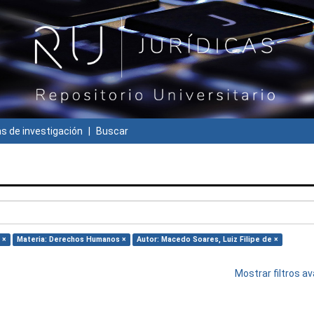
 de investigación
Buscar
 ×
Materia: Derechos Humanos ×
Autor: Macedo Soares, Luiz Filipe de ×
Mostrar filtros 