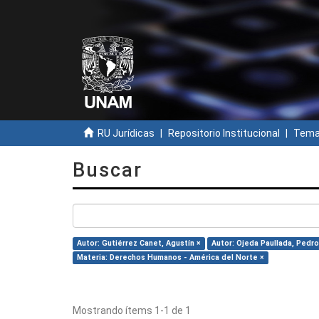
RU Jurídicas
Repositorio Institucional
Temas
Buscar
Autor: Gutiérrez Canet, Agustín ×
Autor: Ojeda Paullada, Pedro
Materia: Derechos Humanos - América del Norte ×
Mostrando ítems 1-1 de 1