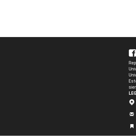
Rep
Uni
Uni
Est
sie
LEG