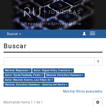
Buscar
Cambiar
navegac
Buscar
Ir
Materia: Migración ×
Autor: Olguín Uribe, Francisco ×
Autor: Ojeda Paullada, Pedro ×
Materia: Derechos Humanos ×
Autor: Macedo Soares, Luiz Filipe de ×
Materia: Derechos Humanos - América del Norte ×
Mostrar filtros avanzados
Mostrando ítems 1-1 de 1