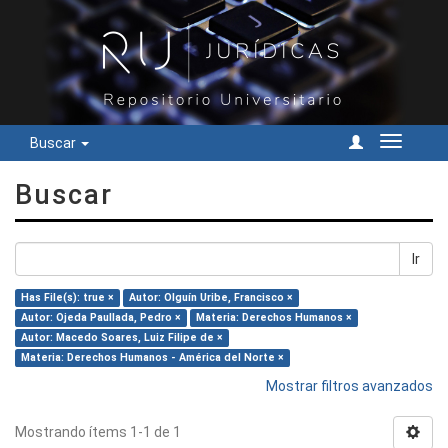
Buscar
Cambiar
navegac
Buscar
Ir
Has File(s): true ×
Autor: Olguín Uribe, Francisco ×
Autor: Ojeda Paullada, Pedro ×
Materia: Derechos Humanos ×
Autor: Macedo Soares, Luiz Filipe de ×
Materia: Derechos Humanos - América del Norte ×
Mostrar filtros avanzados
Mostrando ítems 1-1 de 1