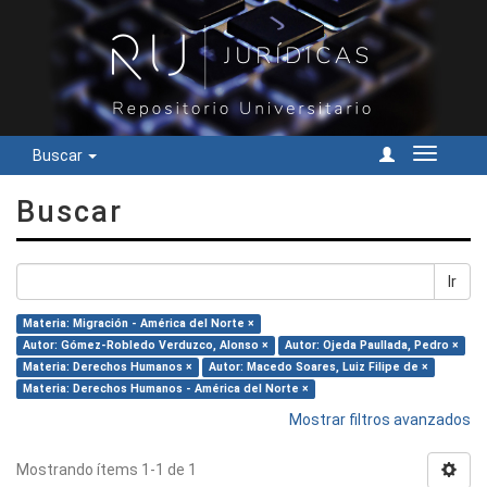
Buscar
Cambiar
navegac
Buscar
Ir
Materia: Migración - América del Norte ×
Autor: Gómez-Robledo Verduzco, Alonso ×
Autor: Ojeda Paullada, Pedro ×
Materia: Derechos Humanos ×
Autor: Macedo Soares, Luiz Filipe de ×
Materia: Derechos Humanos - América del Norte ×
Mostrar filtros avanzados
Mostrando ítems 1-1 de 1