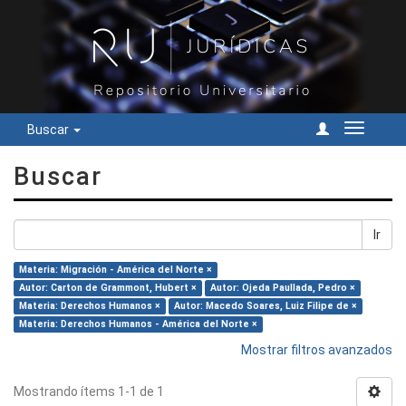
Buscar
Cambiar
navegac
Buscar
Ir
Materia: Migración - América del Norte ×
Autor: Carton de Grammont, Hubert ×
Autor: Ojeda Paullada, Pedro ×
Materia: Derechos Humanos ×
Autor: Macedo Soares, Luiz Filipe de ×
Materia: Derechos Humanos - América del Norte ×
Mostrar filtros avanzados
Mostrando ítems 1-1 de 1