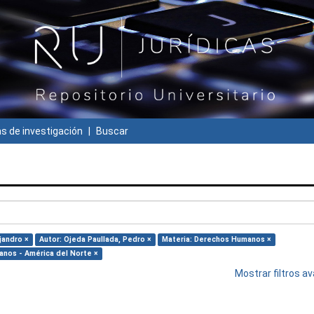
 de investigación
Buscar
ejandro ×
Autor: Ojeda Paullada, Pedro ×
Materia: Derechos Humanos ×
anos - América del Norte ×
Mostrar filtros 