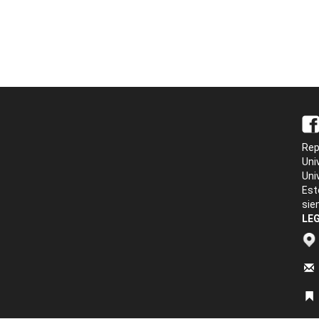
Rep
Uni
Uni
Est
sie
LEG