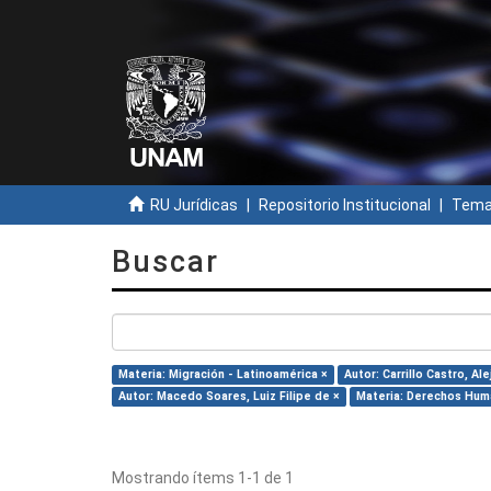
RU Jurídicas
Repositorio Institucional
Temas
Buscar
Materia: Migración - Latinoamérica ×
Autor: Carrillo Castro, Al
Autor: Macedo Soares, Luiz Filipe de ×
Materia: Derechos Hum
Mostrando ítems 1-1 de 1