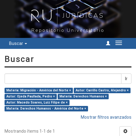
Buscar
Cambiar
navegac
Buscar
Ir
Materia: Migración - América del Norte ×
Autor: Carrillo Castro, Alejandro ×
Autor: Ojeda Paullada, Pedro ×
Materia: Derechos Humanos ×
Autor: Macedo Soares, Luiz Filipe de ×
Materia: Derechos Humanos - América del Norte ×
Mostrar filtros avanzados
Mostrando ítems 1-1 de 1