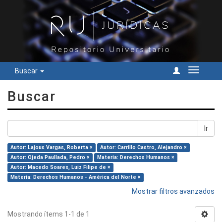
Buscar
Cambiar
navegac
Buscar
Ir
Autor: Lajous Vargas, Roberta ×
Autor: Carrillo Castro, Alejandro ×
Autor: Ojeda Paullada, Pedro ×
Materia: Derechos Humanos ×
Autor: Macedo Soares, Luiz Filipe de ×
Materia: Derechos Humanos - América del Norte ×
Mostrar filtros avanzados
Mostrando ítems 1-1 de 1