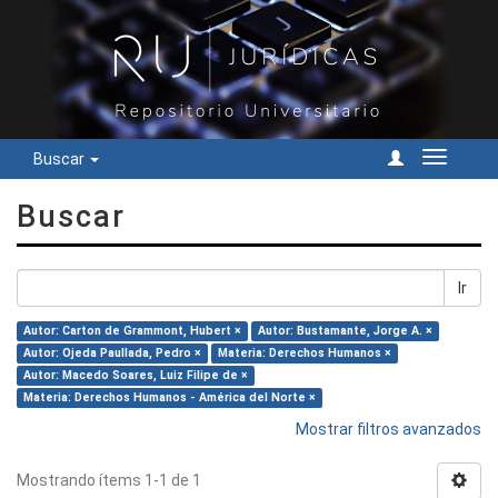
Buscar
Cambiar
navegac
Buscar
Ir
Autor: Carton de Grammont, Hubert ×
Autor: Bustamante, Jorge A. ×
Autor: Ojeda Paullada, Pedro ×
Materia: Derechos Humanos ×
Autor: Macedo Soares, Luiz Filipe de ×
Materia: Derechos Humanos - América del Norte ×
Mostrar filtros avanzados
Mostrando ítems 1-1 de 1