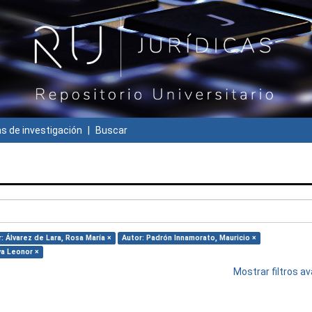
 de investigación
Buscar
: Álvarez de Lara, Rosa María ×
Autor: Padrón Innamorato, Mauricio ×
va Leonor ×
Mostrar filtros 