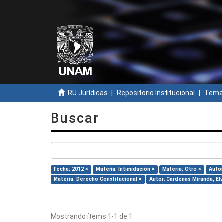
RU Jurídicas
Repositorio Institucional
Temas
Buscar
Fecha: 2012 ×
Materia: Intimidación ×
Materia: Otro ×
Autor
Materia: Derecho Constitucional ×
Autor: Cárdenas Miranda, El
Mostrando ítems 1-1 de 1