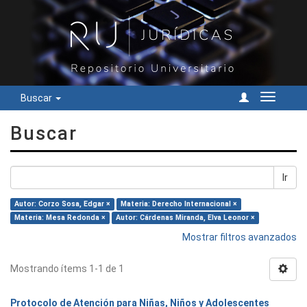
Buscar
Cambiar
navegac
Buscar
Ir
Autor: Corzo Sosa, Edgar ×
Materia: Derecho Internacional ×
Materia: Mesa Redonda ×
Autor: Cárdenas Miranda, Elva Leonor ×
Mostrar filtros avanzados
Mostrando ítems 1-1 de 1
Protocolo de Atención para Niñas, Niños y Adolescentes