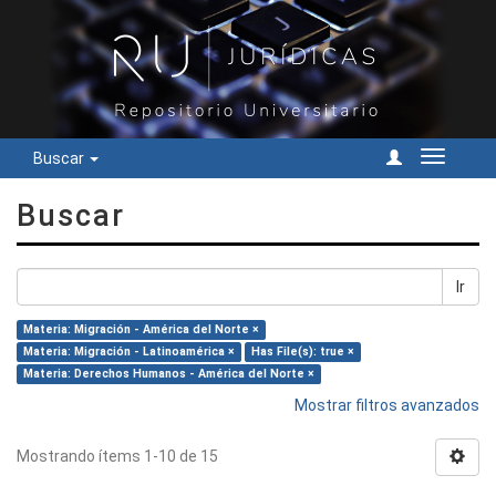
Buscar
Cambiar
navegac
Buscar
Ir
Materia: Migración - América del Norte ×
Materia: Migración - Latinoamérica ×
Has File(s): true ×
Materia: Derechos Humanos - América del Norte ×
Mostrar filtros avanzados
Mostrando ítems 1-10 de 15