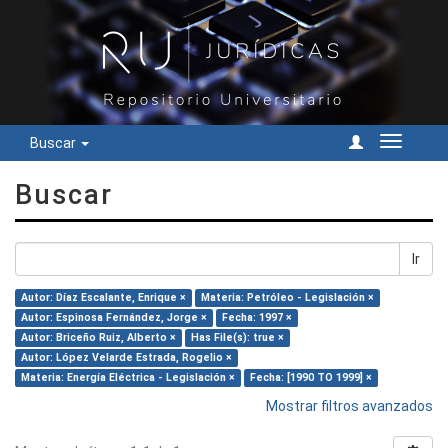
Buscar
Cambiar
navegac
Buscar
Ir
Autor: Díaz Escalante, Enrique ×
Materia: Petróleo - Legislación ×
Autor: Espinosa Fernández, Jorge ×
Fecha: 1997 ×
Autor: Briceño Ruiz, Alberto ×
Has File(s): true ×
Autor: López Velarde Estrada, Rogelio ×
Materia: Energía Eléctrica - Legislación ×
Fecha: [1990 TO 1999] ×
Mostrar filtros avanzados