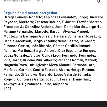
Mostrando ítems 1-1 de 1
Regulación del sector energético
Ortega Lomelín, Roberto; Espinosa Fernández, Jorge; Guerrero
Reynoso, Nicéforo; Zenteno Barrios, F. Javier; Treviño Moreno,
Francisco J.; González Anduiza, Juan; Romo Martín, Jorge H.;
Páramo Fernández, Marcelo; Barquín Álvarez, Manuel;
Moctezuma Barragán, Gonzalo; Herrera Somellera, José Luis;
Canale Jacobson, Sergio Antonio; Neme Sastre, Salvador;
Elizondo Castro, León Ricardo; Gómez Gordillo, Ismael;
Ramírez Martínez, Sergio Antonio; Díaz Escalante, Enrique;
López González, Víctor; Ochoa León, Fernando; Fernández
Ruiz, Jorge; Briceño Ruiz, Alberto; Penagos Román, Manuel;
Nogueda Pozo, Luis; Iglesias Meza, Manuel; Carmona Lara,
María del Carmen; Castro Estrada, Álvaro; Heftye Etienne,
Fernando; Gil Valdivia, Gerardo; López Velarde Estrada,
Rogelio; Contreras Garza, Joaquín; Fessler, Daniel Wm.;
Ackroyd, A. O.; Romero Gudiño, Alejandro
1997