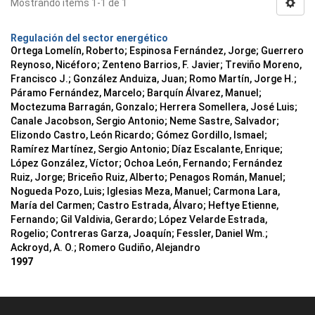
Mostrando ítems 1-1 de 1
Regulación del sector energético
Ortega Lomelín, Roberto; Espinosa Fernández, Jorge; Guerrero
Reynoso, Nicéforo; Zenteno Barrios, F. Javier; Treviño Moreno,
Francisco J.; González Anduiza, Juan; Romo Martín, Jorge H.;
Páramo Fernández, Marcelo; Barquín Álvarez, Manuel;
Moctezuma Barragán, Gonzalo; Herrera Somellera, José Luis;
Canale Jacobson, Sergio Antonio; Neme Sastre, Salvador;
Elizondo Castro, León Ricardo; Gómez Gordillo, Ismael;
Ramírez Martínez, Sergio Antonio; Díaz Escalante, Enrique;
López González, Víctor; Ochoa León, Fernando; Fernández
Ruiz, Jorge; Briceño Ruiz, Alberto; Penagos Román, Manuel;
Nogueda Pozo, Luis; Iglesias Meza, Manuel; Carmona Lara,
María del Carmen; Castro Estrada, Álvaro; Heftye Etienne,
Fernando; Gil Valdivia, Gerardo; López Velarde Estrada,
Rogelio; Contreras Garza, Joaquín; Fessler, Daniel Wm.;
Ackroyd, A. O.; Romero Gudiño, Alejandro
1997