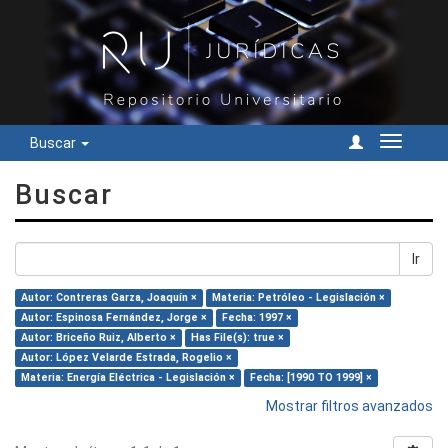
Buscar
Cambiar
navegac
Buscar
Ir
Autor: Contreras Garza, Joaquín ×
Materia: Petróleo - Legislación ×
Autor: Espinosa Fernández, Jorge ×
Fecha: 1997 ×
Autor: Briceño Ruiz, Alberto ×
Has File(s): true ×
Autor: López Velarde Estrada, Rogelio ×
Materia: Energía Eléctrica - Legislación ×
Fecha: [1990 TO 1999] ×
Mostrar filtros avanzados