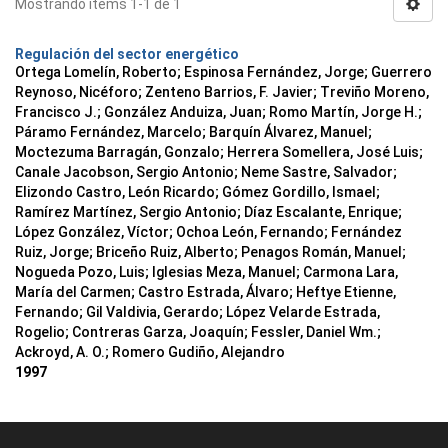
Mostrando ítems 1-1 de 1
Regulación del sector energético
Ortega Lomelín, Roberto; Espinosa Fernández, Jorge; Guerrero
Reynoso, Nicéforo; Zenteno Barrios, F. Javier; Treviño Moreno,
Francisco J.; González Anduiza, Juan; Romo Martín, Jorge H.;
Páramo Fernández, Marcelo; Barquín Álvarez, Manuel;
Moctezuma Barragán, Gonzalo; Herrera Somellera, José Luis;
Canale Jacobson, Sergio Antonio; Neme Sastre, Salvador;
Elizondo Castro, León Ricardo; Gómez Gordillo, Ismael;
Ramírez Martínez, Sergio Antonio; Díaz Escalante, Enrique;
López González, Víctor; Ochoa León, Fernando; Fernández
Ruiz, Jorge; Briceño Ruiz, Alberto; Penagos Román, Manuel;
Nogueda Pozo, Luis; Iglesias Meza, Manuel; Carmona Lara,
María del Carmen; Castro Estrada, Álvaro; Heftye Etienne,
Fernando; Gil Valdivia, Gerardo; López Velarde Estrada,
Rogelio; Contreras Garza, Joaquín; Fessler, Daniel Wm.;
Ackroyd, A. O.; Romero Gudiño, Alejandro
1997