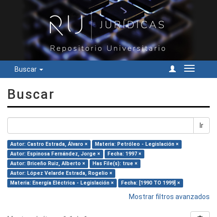
Buscar
Cambiar
navegac
Buscar
Ir
Autor: Castro Estrada, Álvaro ×
Materia: Petróleo - Legislación ×
Autor: Espinosa Fernández, Jorge ×
Fecha: 1997 ×
Autor: Briceño Ruiz, Alberto ×
Has File(s): true ×
Autor: López Velarde Estrada, Rogelio ×
Materia: Energía Eléctrica - Legislación ×
Fecha: [1990 TO 1999] ×
Mostrar filtros avanzados