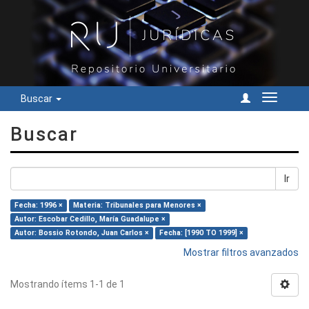
Buscar
Cambiar
navegac
Buscar
Ir
Fecha: 1996 ×
Materia: Tribunales para Menores ×
Autor: Escobar Cedillo, María Guadalupe ×
Autor: Bossio Rotondo, Juan Carlos ×
Fecha: [1990 TO 1999] ×
Mostrar filtros avanzados
Mostrando ítems 1-1 de 1