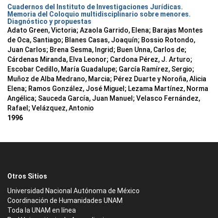
Cuadernos del Instituto de Investigaciones Jurídicas.
Memoria del Coloquio multidisciplinario sobre menores.
Diagnóstico y propuestas
Adato Green, Victoria; Azaola Garrido, Elena; Barajas Montes
de Oca, Santiago; Blanes Casas, Joaquín; Bossio Rotondo,
Juan Carlos; Brena Sesma, Ingrid; Buen Unna, Carlos de;
Cárdenas Miranda, Elva Leonor; Cardona Pérez, J. Arturo;
Escobar Cedillo, María Guadalupe; García Ramírez, Sergio;
Muñoz de Alba Medrano, Marcia; Pérez Duarte y Noroña, Alicia
Elena; Ramos González, José Miguel; Lezama Martínez, Norma
Angélica; Sauceda García, Juan Manuel; Velasco Fernández,
Rafael; Velázquez, Antonio
1996
Otros Sitios
Universidad Nacional Autónoma de México
Coordinación de Humanidades UNAM
Toda la UNAM en línea