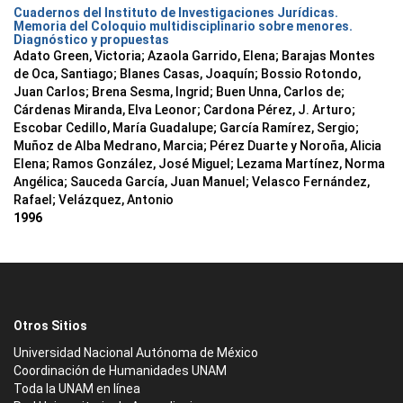
Cuadernos del Instituto de Investigaciones Jurídicas.
Memoria del Coloquio multidisciplinario sobre menores.
Diagnóstico y propuestas
Adato Green, Victoria; Azaola Garrido, Elena; Barajas Montes
de Oca, Santiago; Blanes Casas, Joaquín; Bossio Rotondo,
Juan Carlos; Brena Sesma, Ingrid; Buen Unna, Carlos de;
Cárdenas Miranda, Elva Leonor; Cardona Pérez, J. Arturo;
Escobar Cedillo, María Guadalupe; García Ramírez, Sergio;
Muñoz de Alba Medrano, Marcia; Pérez Duarte y Noroña, Alicia
Elena; Ramos González, José Miguel; Lezama Martínez, Norma
Angélica; Sauceda García, Juan Manuel; Velasco Fernández,
Rafael; Velázquez, Antonio
1996
Otros Sitios
Universidad Nacional Autónoma de México
Coordinación de Humanidades UNAM
Toda la UNAM en línea