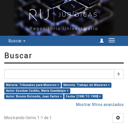
Buscar
Cambiar
navegac
Buscar
Ir
Materia: Tribunales para Menores ×
Materia: Trabajo de Menores ×
Autor: Escobar Cedillo, María Guadalupe ×
Autor: Bossio Rotondo, Juan Carlos ×
Fecha: [1990 TO 1999] ×
Mostrar filtros avanzados
Mostrando ítems 1-1 de 1