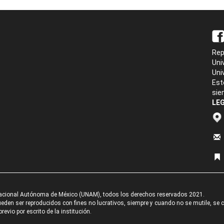
Rep
Uni
Uni
Est
sie
LEG
acional Autónoma de México (UNAM), todos los derechos reservados 2021.
den ser reproducidos con fines no lucrativos, siempre y cuando no se mutile, se cit
revio por escrito de la institución.