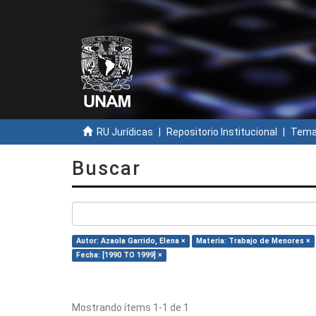
RU Jurídicas
Repositorio Institucional
Temas
Buscar
Autor: Azaola Garrido, Elena ×
Materia: Trabajo de Menores ×
Fecha: [1990 TO 1999] ×
Mostrando ítems 1-1 de 1