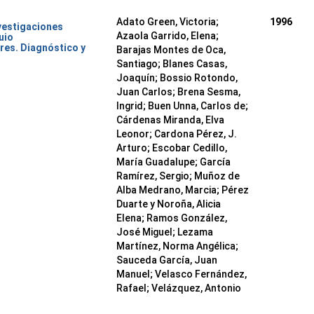
Adato Green, Victoria;
1996
nvestigaciones
Azaola Garrido, Elena;
uio
res. Diagnóstico y
Barajas Montes de Oca,
Santiago; Blanes Casas,
Joaquín; Bossio Rotondo,
Juan Carlos; Brena Sesma,
Ingrid; Buen Unna, Carlos de;
Cárdenas Miranda, Elva
Leonor; Cardona Pérez, J.
Arturo; Escobar Cedillo,
María Guadalupe; García
Ramírez, Sergio; Muñoz de
Alba Medrano, Marcia; Pérez
Duarte y Noroña, Alicia
Elena; Ramos González,
José Miguel; Lezama
Martínez, Norma Angélica;
Sauceda García, Juan
Manuel; Velasco Fernández,
Rafael; Velázquez, Antonio