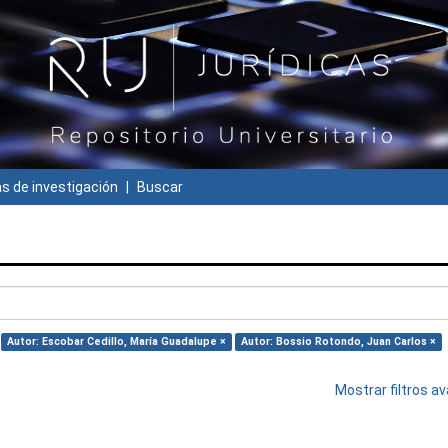
 de investigación
Buscar
Autor: Escobar Cedillo, María Guadalupe ×
Autor: Bossio Rotondo, Juan Carlos ×
Mostrar filtros 