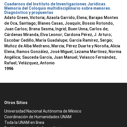
Cuadernos del Instituto de Investigaciones Jurídicas.
Memoria del Coloquio multidisciplinario sobre menores.
Diagnóstico y propuestas
Adato Green, Victoria; Azaola Garrido, Elena; Barajas Montes
de Oca, Santiago; Blanes Casas, Joaquín; Bossio Rotondo,
Juan Carlos; Brena Sesma, Ingrid; Buen Unna, Carlos de;
Cárdenas Miranda, Elva Leonor; Cardona Pérez, J. Arturo;
Escobar Cedillo, María Guadalupe; García Ramírez, Sergio;
Muñoz de Alba Medrano, Marcia; Pérez Duarte y Noroña, Alicia
Elena; Ramos González, José Miguel; Lezama Martínez, Norma
Angélica; Sauceda García, Juan Manuel; Velasco Fernández,
Rafael; Velázquez, Antonio
1996
Otros Sitios
Universidad Nacional Autónoma de México
Coordinación de Humanidades UNAM
Toda la UNAM en línea