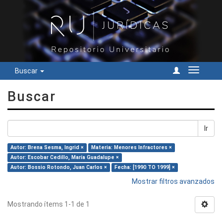
Buscar
Cambiar
navegac
Buscar
Ir
Autor: Brena Sesma, Ingrid ×
Materia: Menores Infractores ×
Autor: Escobar Cedillo, María Guadalupe ×
Autor: Bossio Rotondo, Juan Carlos ×
Fecha: [1990 TO 1999] ×
Mostrar filtros avanzados
Mostrando ítems 1-1 de 1