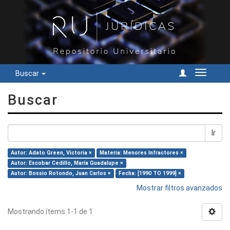
Buscar
Cambiar
navegac
Buscar
Ir
Autor: Adato Green, Victoria ×
Materia: Menores Infractores ×
Autor: Escobar Cedillo, María Guadalupe ×
Autor: Bossio Rotondo, Juan Carlos ×
Fecha: [1990 TO 1999] ×
Mostrar filtros avanzados
Mostrando ítems 1-1 de 1