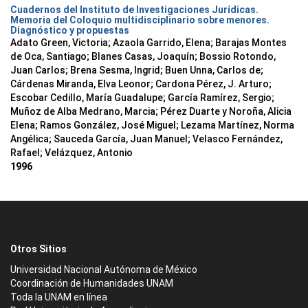
Cuadernos del Instituto de Investigaciones Jurídicas.
Memoria del Coloquio multidisciplinario sobre menores.
Diagnóstico y propuestas
Adato Green, Victoria; Azaola Garrido, Elena; Barajas Montes
de Oca, Santiago; Blanes Casas, Joaquín; Bossio Rotondo,
Juan Carlos; Brena Sesma, Ingrid; Buen Unna, Carlos de;
Cárdenas Miranda, Elva Leonor; Cardona Pérez, J. Arturo;
Escobar Cedillo, María Guadalupe; García Ramírez, Sergio;
Muñoz de Alba Medrano, Marcia; Pérez Duarte y Noroña, Alicia
Elena; Ramos González, José Miguel; Lezama Martínez, Norma
Angélica; Sauceda García, Juan Manuel; Velasco Fernández,
Rafael; Velázquez, Antonio
1996
Otros Sitios
Universidad Nacional Autónoma de México
Coordinación de Humanidades UNAM
Toda la UNAM en línea