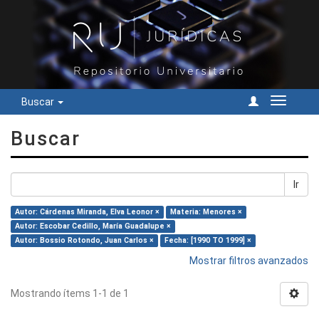
Buscar
Cambiar
navegac
Buscar
Ir
Autor: Cárdenas Miranda, Elva Leonor ×
Materia: Menores ×
Autor: Escobar Cedillo, María Guadalupe ×
Autor: Bossio Rotondo, Juan Carlos ×
Fecha: [1990 TO 1999] ×
Mostrar filtros avanzados
Mostrando ítems 1-1 de 1