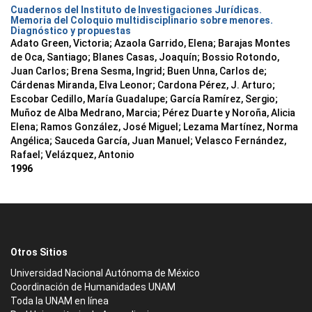
Cuadernos del Instituto de Investigaciones Jurídicas.
Memoria del Coloquio multidisciplinario sobre menores.
Diagnóstico y propuestas
Adato Green, Victoria; Azaola Garrido, Elena; Barajas Montes
de Oca, Santiago; Blanes Casas, Joaquín; Bossio Rotondo,
Juan Carlos; Brena Sesma, Ingrid; Buen Unna, Carlos de;
Cárdenas Miranda, Elva Leonor; Cardona Pérez, J. Arturo;
Escobar Cedillo, María Guadalupe; García Ramírez, Sergio;
Muñoz de Alba Medrano, Marcia; Pérez Duarte y Noroña, Alicia
Elena; Ramos González, José Miguel; Lezama Martínez, Norma
Angélica; Sauceda García, Juan Manuel; Velasco Fernández,
Rafael; Velázquez, Antonio
1996
Otros Sitios
Universidad Nacional Autónoma de México
Coordinación de Humanidades UNAM
Toda la UNAM en línea