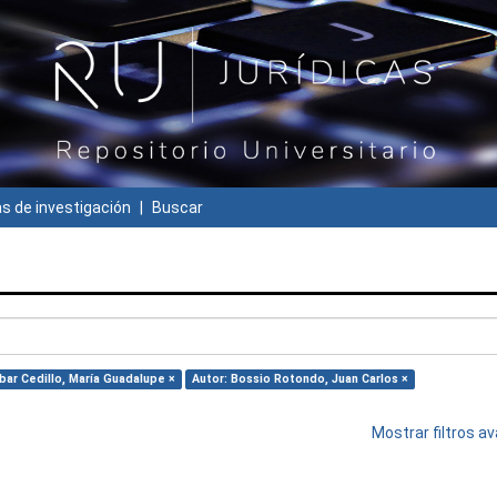
 de investigación
Buscar
bar Cedillo, María Guadalupe ×
Autor: Bossio Rotondo, Juan Carlos ×
Mostrar filtros 