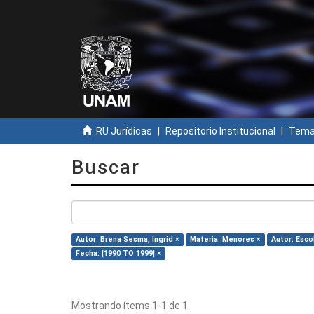
RU Jurídicas
Repositorio Institucional
Temas
Buscar
Autor: Brena Sesma, Ingrid ×
Materia: Menores ×
Autor: Esco
Fecha: [1990 TO 1999] ×
Mostrando ítems 1-1 de 1