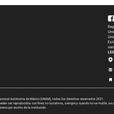
Rep
Uni
Uni
Est
sie
LEG
acional Autónoma de México (UNAM), todos los derechos reservados 2021.
den ser reproducidos con fines no lucrativos, siempre y cuando no se mutile, se cit
revio por escrito de la institución.