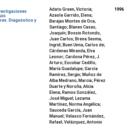
Adato Green, Victoria;
1996
nvestigaciones
Azaola Garrido, Elena;
uio
res. Diagnóstico y
Barajas Montes de Oca,
Santiago; Blanes Casas,
Joaquín; Bossio Rotondo,
Juan Carlos; Brena Sesma,
Ingrid; Buen Unna, Carlos de;
Cárdenas Miranda, Elva
Leonor; Cardona Pérez, J.
Arturo; Escobar Cedillo,
María Guadalupe; García
Ramírez, Sergio; Muñoz de
Alba Medrano, Marcia; Pérez
Duarte y Noroña, Alicia
Elena; Ramos González,
José Miguel; Lezama
Martínez, Norma Angélica;
Sauceda García, Juan
Manuel; Velasco Fernández,
Rafael; Velázquez, Antonio