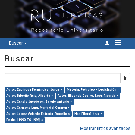
Buscar
Cambiar
navegac
Buscar
Ir
Autor: Espinosa Fernández, Jorge ×
Materia: Petróleo - Legislación ×
Autor: Briceño Ruiz, Alberto ×
Autor: Elizondo Castro, León Ricardo ×
Autor: Canale Jacobson, Sergio Antonio ×
Autor: Carmona Lara, María del Carmen ×
Autor: López Velarde Estrada, Rogelio ×
Has File(s): true ×
Fecha: [1990 TO 1999] ×
Mostrar filtros avanzados