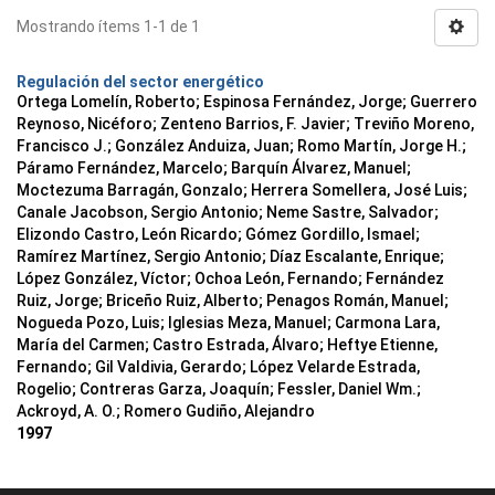
Mostrando ítems 1-1 de 1
Regulación del sector energético
Ortega Lomelín, Roberto; Espinosa Fernández, Jorge; Guerrero
Reynoso, Nicéforo; Zenteno Barrios, F. Javier; Treviño Moreno,
Francisco J.; González Anduiza, Juan; Romo Martín, Jorge H.;
Páramo Fernández, Marcelo; Barquín Álvarez, Manuel;
Moctezuma Barragán, Gonzalo; Herrera Somellera, José Luis;
Canale Jacobson, Sergio Antonio; Neme Sastre, Salvador;
Elizondo Castro, León Ricardo; Gómez Gordillo, Ismael;
Ramírez Martínez, Sergio Antonio; Díaz Escalante, Enrique;
López González, Víctor; Ochoa León, Fernando; Fernández
Ruiz, Jorge; Briceño Ruiz, Alberto; Penagos Román, Manuel;
Nogueda Pozo, Luis; Iglesias Meza, Manuel; Carmona Lara,
María del Carmen; Castro Estrada, Álvaro; Heftye Etienne,
Fernando; Gil Valdivia, Gerardo; López Velarde Estrada,
Rogelio; Contreras Garza, Joaquín; Fessler, Daniel Wm.;
Ackroyd, A. O.; Romero Gudiño, Alejandro
1997