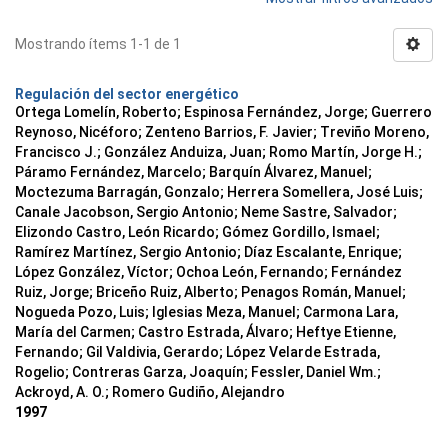
Mostrando ítems 1-1 de 1
Regulación del sector energético
Ortega Lomelín, Roberto; Espinosa Fernández, Jorge; Guerrero
Reynoso, Nicéforo; Zenteno Barrios, F. Javier; Treviño Moreno,
Francisco J.; González Anduiza, Juan; Romo Martín, Jorge H.;
Páramo Fernández, Marcelo; Barquín Álvarez, Manuel;
Moctezuma Barragán, Gonzalo; Herrera Somellera, José Luis;
Canale Jacobson, Sergio Antonio; Neme Sastre, Salvador;
Elizondo Castro, León Ricardo; Gómez Gordillo, Ismael;
Ramírez Martínez, Sergio Antonio; Díaz Escalante, Enrique;
López González, Víctor; Ochoa León, Fernando; Fernández
Ruiz, Jorge; Briceño Ruiz, Alberto; Penagos Román, Manuel;
Nogueda Pozo, Luis; Iglesias Meza, Manuel; Carmona Lara,
María del Carmen; Castro Estrada, Álvaro; Heftye Etienne,
Fernando; Gil Valdivia, Gerardo; López Velarde Estrada,
Rogelio; Contreras Garza, Joaquín; Fessler, Daniel Wm.;
Ackroyd, A. O.; Romero Gudiño, Alejandro
1997