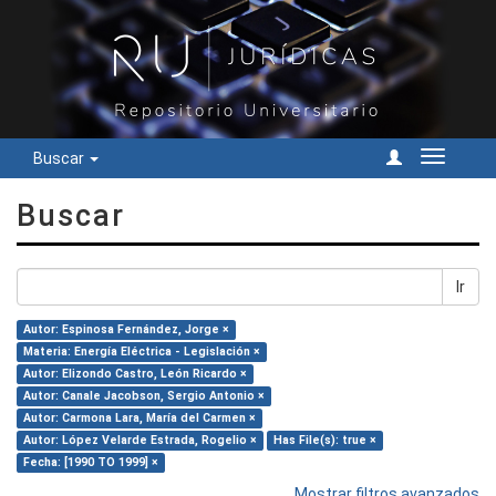
Buscar
Cambiar
navegac
Buscar
Ir
Autor: Espinosa Fernández, Jorge ×
Materia: Energía Eléctrica - Legislación ×
Autor: Elizondo Castro, León Ricardo ×
Autor: Canale Jacobson, Sergio Antonio ×
Autor: Carmona Lara, María del Carmen ×
Autor: López Velarde Estrada, Rogelio ×
Has File(s): true ×
Fecha: [1990 TO 1999] ×
Mostrar filtros avanzados