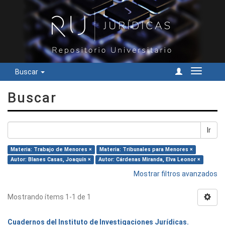
Buscar
Cambiar
navegac
Buscar
Ir
Materia: Trabajo de Menores ×
Materia: Tribunales para Menores ×
Autor: Blanes Casas, Joaquín ×
Autor: Cárdenas Miranda, Elva Leonor ×
Mostrar filtros avanzados
Mostrando ítems 1-1 de 1
Cuadernos del Instituto de Investigaciones Jurídicas.