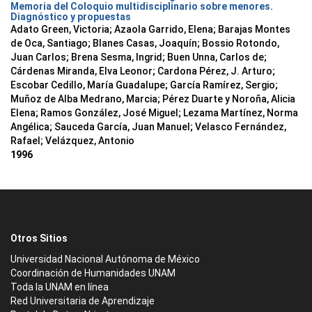
Memoria del Coloquio multidisciplinario sobre menores.
Diagnóstico y propuestas
Adato Green, Victoria; Azaola Garrido, Elena; Barajas Montes
de Oca, Santiago; Blanes Casas, Joaquín; Bossio Rotondo,
Juan Carlos; Brena Sesma, Ingrid; Buen Unna, Carlos de;
Cárdenas Miranda, Elva Leonor; Cardona Pérez, J. Arturo;
Escobar Cedillo, María Guadalupe; García Ramírez, Sergio;
Muñoz de Alba Medrano, Marcia; Pérez Duarte y Noroña, Alicia
Elena; Ramos González, José Miguel; Lezama Martínez, Norma
Angélica; Sauceda García, Juan Manuel; Velasco Fernández,
Rafael; Velázquez, Antonio
1996
Otros Sitios
Universidad Nacional Autónoma de México
Coordinación de Humanidades UNAM
Toda la UNAM en línea
Red Universitaria de Aprendizaje