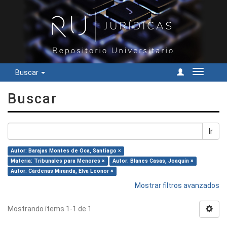
Buscar
Cambiar
navegac
Buscar
Ir
Autor: Barajas Montes de Oca, Santiago ×
Materia: Tribunales para Menores ×
Autor: Blanes Casas, Joaquín ×
Autor: Cárdenas Miranda, Elva Leonor ×
Mostrar filtros avanzados
Mostrando ítems 1-1 de 1