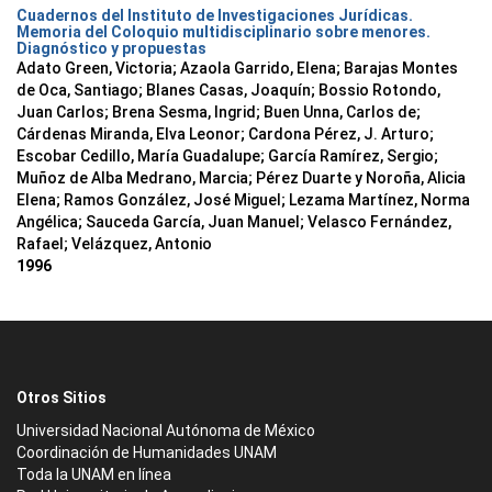
Cuadernos del Instituto de Investigaciones Jurídicas.
Memoria del Coloquio multidisciplinario sobre menores.
Diagnóstico y propuestas
Adato Green, Victoria; Azaola Garrido, Elena; Barajas Montes
de Oca, Santiago; Blanes Casas, Joaquín; Bossio Rotondo,
Juan Carlos; Brena Sesma, Ingrid; Buen Unna, Carlos de;
Cárdenas Miranda, Elva Leonor; Cardona Pérez, J. Arturo;
Escobar Cedillo, María Guadalupe; García Ramírez, Sergio;
Muñoz de Alba Medrano, Marcia; Pérez Duarte y Noroña, Alicia
Elena; Ramos González, José Miguel; Lezama Martínez, Norma
Angélica; Sauceda García, Juan Manuel; Velasco Fernández,
Rafael; Velázquez, Antonio
1996
Otros Sitios
Universidad Nacional Autónoma de México
Coordinación de Humanidades UNAM
Toda la UNAM en línea