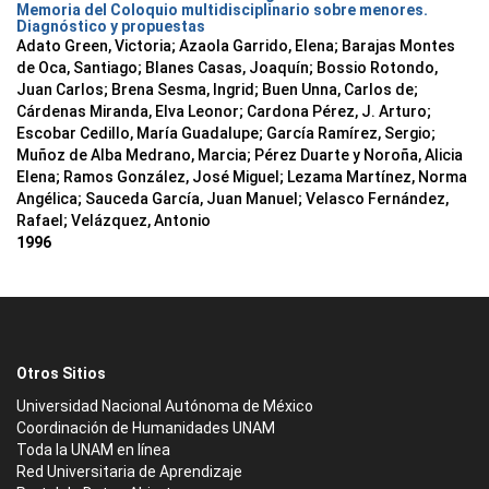
Memoria del Coloquio multidisciplinario sobre menores.
Diagnóstico y propuestas
Adato Green, Victoria; Azaola Garrido, Elena; Barajas Montes
de Oca, Santiago; Blanes Casas, Joaquín; Bossio Rotondo,
Juan Carlos; Brena Sesma, Ingrid; Buen Unna, Carlos de;
Cárdenas Miranda, Elva Leonor; Cardona Pérez, J. Arturo;
Escobar Cedillo, María Guadalupe; García Ramírez, Sergio;
Muñoz de Alba Medrano, Marcia; Pérez Duarte y Noroña, Alicia
Elena; Ramos González, José Miguel; Lezama Martínez, Norma
Angélica; Sauceda García, Juan Manuel; Velasco Fernández,
Rafael; Velázquez, Antonio
1996
Otros Sitios
Universidad Nacional Autónoma de México
Coordinación de Humanidades UNAM
Toda la UNAM en línea
Red Universitaria de Aprendizaje