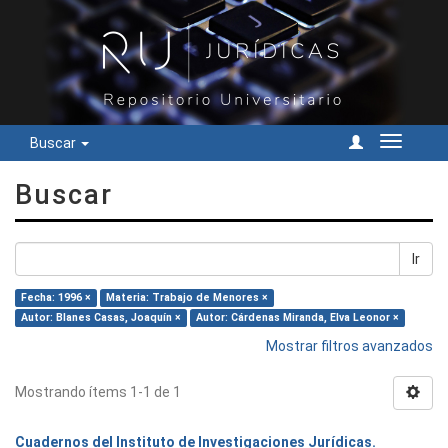
Buscar
Cambiar
navegac
Buscar
Ir
Fecha: 1996 ×
Materia: Trabajo de Menores ×
Autor: Blanes Casas, Joaquín ×
Autor: Cárdenas Miranda, Elva Leonor ×
Mostrar filtros avanzados
Mostrando ítems 1-1 de 1
Cuadernos del Instituto de Investigaciones Jurídicas.