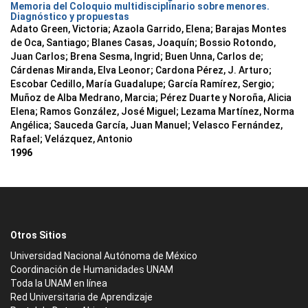
Memoria del Coloquio multidisciplinario sobre menores.
Diagnóstico y propuestas
Adato Green, Victoria; Azaola Garrido, Elena; Barajas Montes
de Oca, Santiago; Blanes Casas, Joaquín; Bossio Rotondo,
Juan Carlos; Brena Sesma, Ingrid; Buen Unna, Carlos de;
Cárdenas Miranda, Elva Leonor; Cardona Pérez, J. Arturo;
Escobar Cedillo, María Guadalupe; García Ramírez, Sergio;
Muñoz de Alba Medrano, Marcia; Pérez Duarte y Noroña, Alicia
Elena; Ramos González, José Miguel; Lezama Martínez, Norma
Angélica; Sauceda García, Juan Manuel; Velasco Fernández,
Rafael; Velázquez, Antonio
1996
Otros Sitios
Universidad Nacional Autónoma de México
Coordinación de Humanidades UNAM
Toda la UNAM en línea
Red Universitaria de Aprendizaje