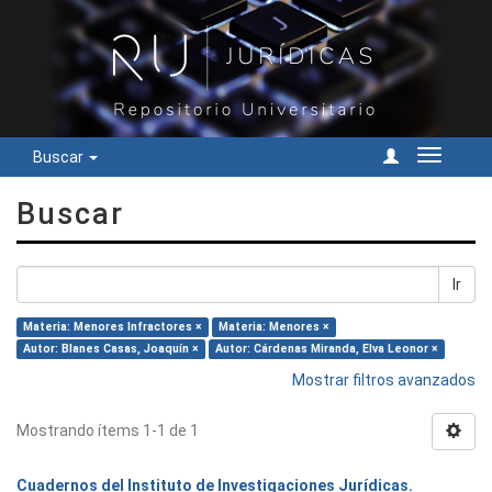
Buscar
Cambiar
navegac
Buscar
Ir
Materia: Menores Infractores ×
Materia: Menores ×
Autor: Blanes Casas, Joaquín ×
Autor: Cárdenas Miranda, Elva Leonor ×
Mostrar filtros avanzados
Mostrando ítems 1-1 de 1
Cuadernos del Instituto de Investigaciones Jurídicas.