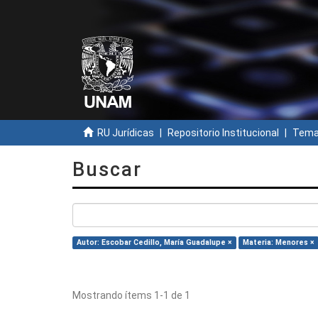
RU Jurídicas
Repositorio Institucional
Temas
Buscar
Autor: Escobar Cedillo, María Guadalupe ×
Materia: Menores ×
Mostrando ítems 1-1 de 1