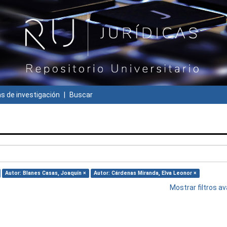
 de investigación
Buscar
Autor: Blanes Casas, Joaquín ×
Autor: Cárdenas Miranda, Elva Leonor ×
Mostrar filtros 