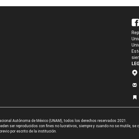
Rep
Uni
Uni
Est
sie
LEG
acional Autónoma de México (UNAM), todos los derechos reservados 2021.
den ser reproducidos con fines no lucrativos, siempre y cuando no se mutile, se cit
revio por escrito de la institución.