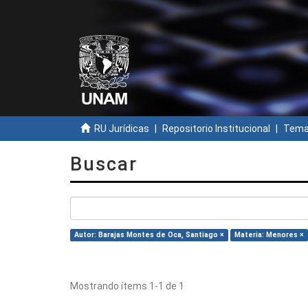
RU Jurídicas
Repositorio Institucional
Temas
Buscar
Autor: Barajas Montes de Oca, Santiago ×
Materia: Menores ×
Mostrando ítems 1-1 de 1