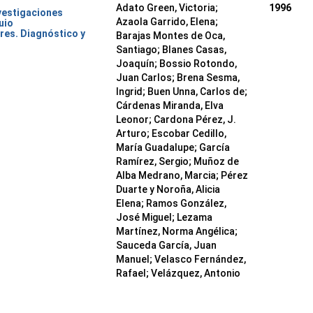
Adato Green, Victoria;
1996
nvestigaciones
Azaola Garrido, Elena;
uio
res. Diagnóstico y
Barajas Montes de Oca,
Santiago; Blanes Casas,
Joaquín; Bossio Rotondo,
Juan Carlos; Brena Sesma,
Ingrid; Buen Unna, Carlos de;
Cárdenas Miranda, Elva
Leonor; Cardona Pérez, J.
Arturo; Escobar Cedillo,
María Guadalupe; García
Ramírez, Sergio; Muñoz de
Alba Medrano, Marcia; Pérez
Duarte y Noroña, Alicia
Elena; Ramos González,
José Miguel; Lezama
Martínez, Norma Angélica;
Sauceda García, Juan
Manuel; Velasco Fernández,
Rafael; Velázquez, Antonio