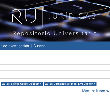
 de investigación
Buscar
Autor: Blanes Casas, Joaquín ×
Autor: Cárdenas Miranda, Elva Leonor ×
Mostrar filtros 