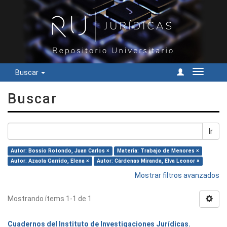
Buscar
Cambiar
navegac
Buscar
Ir
Autor: Bossio Rotondo, Juan Carlos ×
Materia: Trabajo de Menores ×
Autor: Azaola Garrido, Elena ×
Autor: Cárdenas Miranda, Elva Leonor ×
Mostrar filtros avanzados
Mostrando ítems 1-1 de 1
Cuadernos del Instituto de Investigaciones Jurídicas.