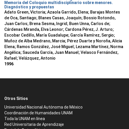
Memoria del Coloquio multidisciplinario sobre menores.
Diagnóstico y propuestas
Adato Green, Victoria; Azaola Garrido, Elena; Barajas Montes
de Oca, Santiago; Blanes Casas, Joaquín; Bossio Rotondo,
Juan Carlos; Brena Sesma, Ingrid; Buen Unna, Carlos de;
Cárdenas Miranda, Elva Leonor; Cardona Pérez, J. Arturo;
Escobar Cedillo, María Guadalupe; García Ramírez, Sergio;
Muñoz de Alba Medrano, Marcia; Pérez Duarte y Noroña, Alicia
Elena; Ramos González, José Miguel; Lezama Martínez, Norma
Angélica; Sauceda García, Juan Manuel; Velasco Fernández,
Rafael; Velázquez, Antonio
1996
Otros Sitios
Universidad Nacional Autónoma de México
Coordinación de Humanidades UNAM
Toda la UNAM en línea
Red Universitaria de Aprendizaje