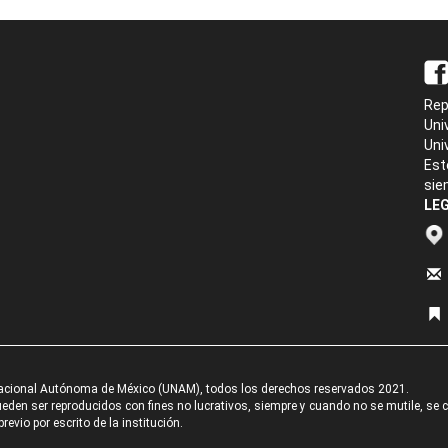
Rep
Uni
Uni
Est
sie
LEG
acional Autónoma de México (UNAM), todos los derechos reservados 2021.
den ser reproducidos con fines no lucrativos, siempre y cuando no se mutile, se cit
revio por escrito de la institución.