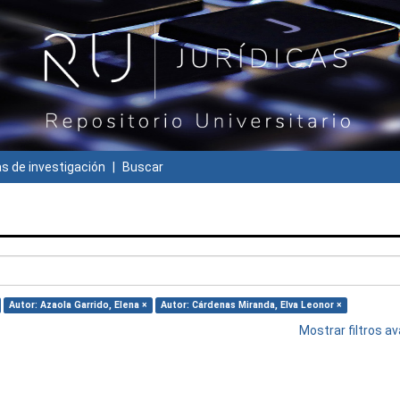
 de investigación
Buscar
Autor: Azaola Garrido, Elena ×
Autor: Cárdenas Miranda, Elva Leonor ×
Mostrar filtros 