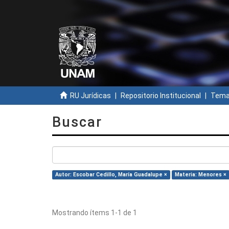
RU Jurídicas
Repositorio Institucional
Temas
Buscar
Autor: Escobar Cedillo, María Guadalupe ×
Materia: Menores ×
Mostrando ítems 1-1 de 1