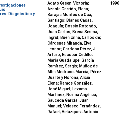
Adato Green, Victoria;
1996
nvestigaciones
Azaola Garrido, Elena;
uio
res. Diagnóstico y
Barajas Montes de Oca,
Santiago; Blanes Casas,
Joaquín; Bossio Rotondo,
Juan Carlos; Brena Sesma,
Ingrid; Buen Unna, Carlos de;
Cárdenas Miranda, Elva
Leonor; Cardona Pérez, J.
Arturo; Escobar Cedillo,
María Guadalupe; García
Ramírez, Sergio; Muñoz de
Alba Medrano, Marcia; Pérez
Duarte y Noroña, Alicia
Elena; Ramos González,
José Miguel; Lezama
Martínez, Norma Angélica;
Sauceda García, Juan
Manuel; Velasco Fernández,
Rafael; Velázquez, Antonio