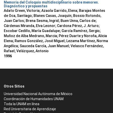
Memoria del Coloquio multidisciplinario sobre menores.
Diagnóstico y propuestas
Adato Green, Victoria; Azaola Garrido, Elena; Barajas Montes
de Oca, Santiago; Blanes Casas, Joaquín; Bossio Rotondo,
Juan Carlos; Brena Sesma, Ingrid; Buen Unna, Carlos de;
Cárdenas Miranda, Elva Leonor; Cardona Pérez, J. Arturo;
Escobar Cedillo, María Guadalupe; García Ramírez, Sergio;
Muñoz de Alba Medrano, Marcia; Pérez Duarte y Noroña, Alicia
Elena; Ramos González, José Miguel; Lezama Martínez, Norma
Angélica; Sauceda García, Juan Manuel; Velasco Fernández,
Rafael; Velázquez, Antonio
1996
Otros Sitios
Universidad Nacional Autónoma de México
Coordinación de Humanidades UNAM
Toda la UNAM en línea
Red Universitaria de Aprendizaje