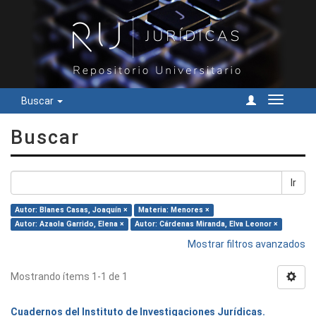
Buscar
Cambiar
navegac
Buscar
Ir
Autor: Blanes Casas, Joaquín ×
Materia: Menores ×
Autor: Azaola Garrido, Elena ×
Autor: Cárdenas Miranda, Elva Leonor ×
Mostrar filtros avanzados
Mostrando ítems 1-1 de 1
Cuadernos del Instituto de Investigaciones Jurídicas.