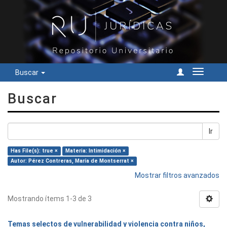
Buscar
Cambiar
navegac
Buscar
Ir
Has File(s): true ×
Materia: Intimidación ×
Autor: Pérez Contreras, María de Montserrat ×
Mostrar filtros avanzados
Mostrando ítems 1-3 de 3
Temas selectos de vulnerabilidad y violencia contra niños,