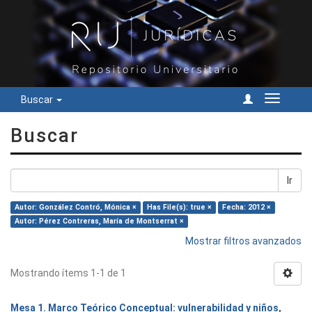
Buscar
Cambiar
navegac
Buscar
Ir
Autor: González Contró, Mónica ×
Has File(s): true ×
Fecha: 2012 ×
Autor: Pérez Contreras, María de Montserrat ×
Mostrar filtros avanzados
Mostrando ítems 1-1 de 1
Mesa 1. Marco Teórico Conceptual: vulnerabilidad y niños,