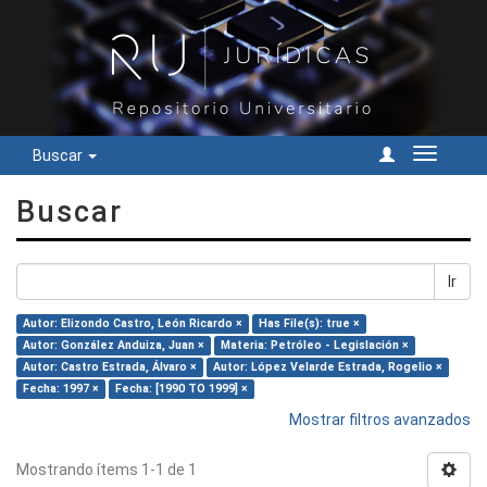
Buscar
Cambiar
navegac
Buscar
Ir
Autor: Elizondo Castro, León Ricardo ×
Has File(s): true ×
Autor: González Anduiza, Juan ×
Materia: Petróleo - Legislación ×
Autor: Castro Estrada, Álvaro ×
Autor: López Velarde Estrada, Rogelio ×
Fecha: 1997 ×
Fecha: [1990 TO 1999] ×
Mostrar filtros avanzados
Mostrando ítems 1-1 de 1