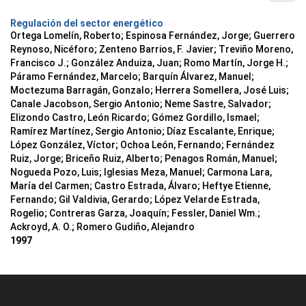
Regulación del sector energético
Ortega Lomelín, Roberto; Espinosa Fernández, Jorge; Guerrero
Reynoso, Nicéforo; Zenteno Barrios, F. Javier; Treviño Moreno,
Francisco J.; González Anduiza, Juan; Romo Martín, Jorge H.;
Páramo Fernández, Marcelo; Barquín Álvarez, Manuel;
Moctezuma Barragán, Gonzalo; Herrera Somellera, José Luis;
Canale Jacobson, Sergio Antonio; Neme Sastre, Salvador;
Elizondo Castro, León Ricardo; Gómez Gordillo, Ismael;
Ramírez Martínez, Sergio Antonio; Díaz Escalante, Enrique;
López González, Víctor; Ochoa León, Fernando; Fernández
Ruiz, Jorge; Briceño Ruiz, Alberto; Penagos Román, Manuel;
Nogueda Pozo, Luis; Iglesias Meza, Manuel; Carmona Lara,
María del Carmen; Castro Estrada, Álvaro; Heftye Etienne,
Fernando; Gil Valdivia, Gerardo; López Velarde Estrada,
Rogelio; Contreras Garza, Joaquín; Fessler, Daniel Wm.;
Ackroyd, A. O.; Romero Gudiño, Alejandro
1997