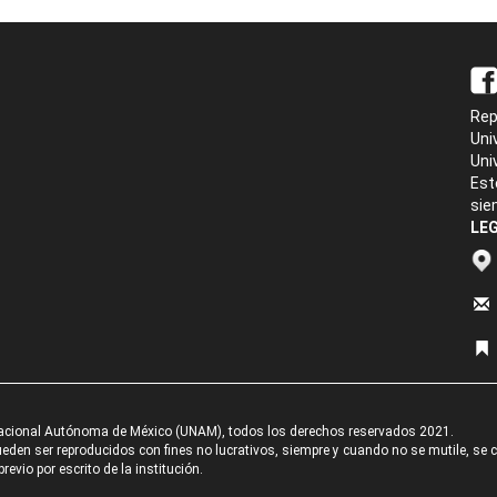
Rep
Uni
Uni
Est
sie
LEG
acional Autónoma de México (UNAM), todos los derechos reservados 2021.
den ser reproducidos con fines no lucrativos, siempre y cuando no se mutile, se cit
revio por escrito de la institución.