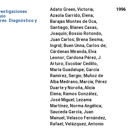
Adato Green, Victoria;
1996
nvestigaciones
Azaola Garrido, Elena;
uio
res. Diagnóstico y
Barajas Montes de Oca,
Santiago; Blanes Casas,
Joaquín; Bossio Rotondo,
Juan Carlos; Brena Sesma,
Ingrid; Buen Unna, Carlos de;
Cárdenas Miranda, Elva
Leonor; Cardona Pérez, J.
Arturo; Escobar Cedillo,
María Guadalupe; García
Ramírez, Sergio; Muñoz de
Alba Medrano, Marcia; Pérez
Duarte y Noroña, Alicia
Elena; Ramos González,
José Miguel; Lezama
Martínez, Norma Angélica;
Sauceda García, Juan
Manuel; Velasco Fernández,
Rafael; Velázquez, Antonio