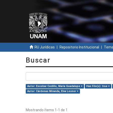
RU Jurídicas
Repositorio Institucional
Temas
Buscar
Autor: Escobar Cedillo, María Guadalupe ×
Has File(s): true ×
Autor: Cárdenas Miranda, Elva Leonor ×
Mostrando ítems 1-1 de 1