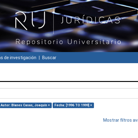
 de investigación
Buscar
Autor: Blanes Casas, Joaquín ×
Fecha: [1996 TO 1999] ×
Mostrar filtros 