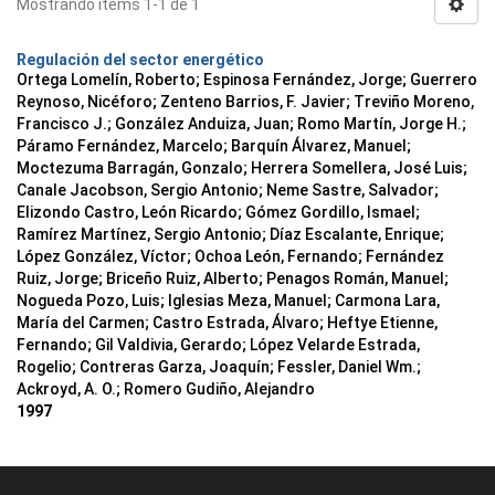
Mostrando ítems 1-1 de 1
Regulación del sector energético
Ortega Lomelín, Roberto; Espinosa Fernández, Jorge; Guerrero
Reynoso, Nicéforo; Zenteno Barrios, F. Javier; Treviño Moreno,
Francisco J.; González Anduiza, Juan; Romo Martín, Jorge H.;
Páramo Fernández, Marcelo; Barquín Álvarez, Manuel;
Moctezuma Barragán, Gonzalo; Herrera Somellera, José Luis;
Canale Jacobson, Sergio Antonio; Neme Sastre, Salvador;
Elizondo Castro, León Ricardo; Gómez Gordillo, Ismael;
Ramírez Martínez, Sergio Antonio; Díaz Escalante, Enrique;
López González, Víctor; Ochoa León, Fernando; Fernández
Ruiz, Jorge; Briceño Ruiz, Alberto; Penagos Román, Manuel;
Nogueda Pozo, Luis; Iglesias Meza, Manuel; Carmona Lara,
María del Carmen; Castro Estrada, Álvaro; Heftye Etienne,
Fernando; Gil Valdivia, Gerardo; López Velarde Estrada,
Rogelio; Contreras Garza, Joaquín; Fessler, Daniel Wm.;
Ackroyd, A. O.; Romero Gudiño, Alejandro
1997