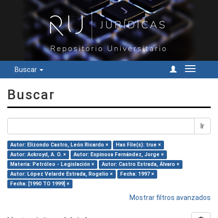
Buscar
Cambiar
navegac
Buscar
Ir
Autor: Elizondo Castro, León Ricardo ×
Has File(s): true ×
Autor: Ackroyd, A. O. ×
Autor: Espinosa Fernández, Jorge ×
Materia: Petróleo - Legislación ×
Autor: Castro Estrada, Álvaro ×
Autor: López Velarde Estrada, Rogelio ×
Fecha: 1997 ×
Fecha: [1990 TO 1999] ×
Mostrar filtros avanzados