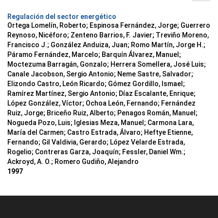
Regulación del sector energético
Ortega Lomelín, Roberto; Espinosa Fernández, Jorge; Guerrero
Reynoso, Nicéforo; Zenteno Barrios, F. Javier; Treviño Moreno,
Francisco J.; González Anduiza, Juan; Romo Martín, Jorge H.;
Páramo Fernández, Marcelo; Barquín Álvarez, Manuel;
Moctezuma Barragán, Gonzalo; Herrera Somellera, José Luis;
Canale Jacobson, Sergio Antonio; Neme Sastre, Salvador;
Elizondo Castro, León Ricardo; Gómez Gordillo, Ismael;
Ramírez Martínez, Sergio Antonio; Díaz Escalante, Enrique;
López González, Víctor; Ochoa León, Fernando; Fernández
Ruiz, Jorge; Briceño Ruiz, Alberto; Penagos Román, Manuel;
Nogueda Pozo, Luis; Iglesias Meza, Manuel; Carmona Lara,
María del Carmen; Castro Estrada, Álvaro; Heftye Etienne,
Fernando; Gil Valdivia, Gerardo; López Velarde Estrada,
Rogelio; Contreras Garza, Joaquín; Fessler, Daniel Wm.;
Ackroyd, A. O.; Romero Gudiño, Alejandro
1997