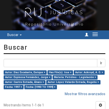
Buscar
Cambiar
navegac
Buscar
Ir
Autor: Díaz Escalante, Enrique ×
Has File(s): true ×
Autor: Ackroyd, A. O. ×
Autor: Espinosa Fernández, Jorge ×
Materia: Petróleo - Legislación ×
Autor: Castro Estrada, Álvaro ×
Autor: López Velarde Estrada, Rogelio ×
Fecha: 1997 ×
Fecha: [1990 TO 1999] ×
Mostrar filtros avanzados
Mostrando ítems 1-1 de 1