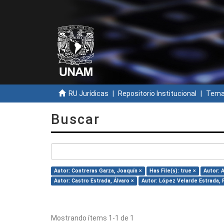
RU Jurídicas
Repositorio Institucional
Temas
Buscar
Autor: Contreras Garza, Joaquín ×
Has File(s): true ×
Autor: A
Autor: Castro Estrada, Álvaro ×
Autor: López Velarde Estrada, 
Mostrando ítems 1-1 de 1