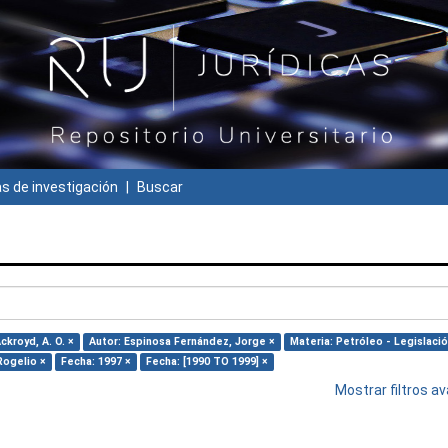
 de investigación
Buscar
ckroyd, A. O. ×
Autor: Espinosa Fernández, Jorge ×
Materia: Petróleo - Legislació
Rogelio ×
Fecha: 1997 ×
Fecha: [1990 TO 1999] ×
Mostrar filtros 