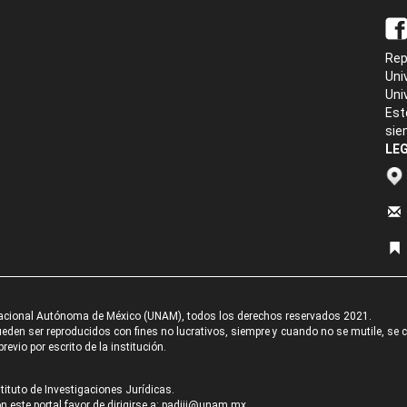
Rep
Uni
Uni
Est
sie
LEG
acional Autónoma de México (UNAM), todos los derechos reservados 2021.
den ser reproducidos con fines no lucrativos, siempre y cuando no se mutile, se cit
revio por escrito de la institución.
tituto de Investigaciones Jurídicas.
 este portal favor de dirigirse a:
padiij@unam.mx