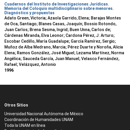
Cuadernos del Instituto de Investigaciones Jurídicas.
Memoria del Coloquio multidisciplinario sobre menores.
Diagnóstico y propuestas
Adato Green, Victoria; Azaola Garrido, Elena; Barajas Montes
de Oca, Santiago; Blanes Casas, Joaquín; Bossio Rotondo,
Juan Carlos; Brena Sesma, Ingrid; Buen Unna, Carlos de;
Cárdenas Miranda, Elva Leonor; Cardona Pérez, J. Arturo;
Escobar Cedillo, María Guadalupe; García Ramírez, Sergio;
Muñoz de Alba Medrano, Marcia; Pérez Duarte y Noroña, Alicia
Elena; Ramos González, José Miguel; Lezama Martínez, Norma
Angélica; Sauceda García, Juan Manuel; Velasco Fernández,
Rafael; Velázquez, Antonio
1996
Otros Sitios
Universidad Nacional Autónoma de México
Coordinación de Humanidades UNAM
Toda la UNAM en línea