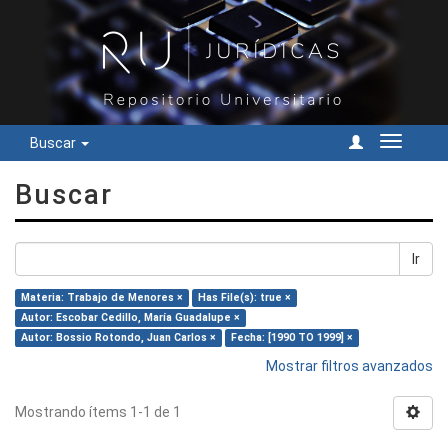
Buscar
Cambiar
navegac
Buscar
Ir
Materia: Trabajo de Menores ×
Has File(s): true ×
Autor: Escobar Cedillo, María Guadalupe ×
Autor: Bossio Rotondo, Juan Carlos ×
Fecha: [1990 TO 1999] ×
Mostrar filtros avanzados
Mostrando ítems 1-1 de 1