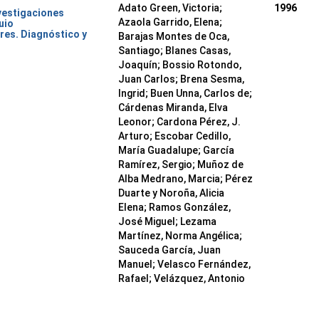
Adato Green, Victoria;
1996
nvestigaciones
Azaola Garrido, Elena;
uio
res. Diagnóstico y
Barajas Montes de Oca,
Santiago; Blanes Casas,
Joaquín; Bossio Rotondo,
Juan Carlos; Brena Sesma,
Ingrid; Buen Unna, Carlos de;
Cárdenas Miranda, Elva
Leonor; Cardona Pérez, J.
Arturo; Escobar Cedillo,
María Guadalupe; García
Ramírez, Sergio; Muñoz de
Alba Medrano, Marcia; Pérez
Duarte y Noroña, Alicia
Elena; Ramos González,
José Miguel; Lezama
Martínez, Norma Angélica;
Sauceda García, Juan
Manuel; Velasco Fernández,
Rafael; Velázquez, Antonio