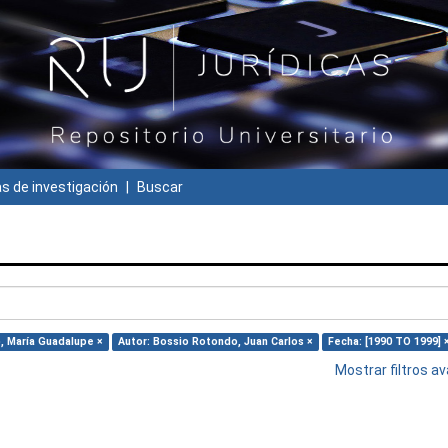
 de investigación
Buscar
o, María Guadalupe ×
Autor: Bossio Rotondo, Juan Carlos ×
Fecha: [1990 TO 1999] 
Mostrar filtros 