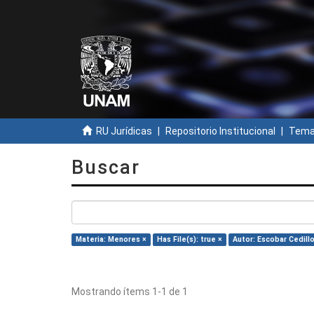
RU Jurídicas
Repositorio Institucional
Temas
Buscar
Materia: Menores ×
Has File(s): true ×
Autor: Escobar Cedill
Mostrando ítems 1-1 de 1