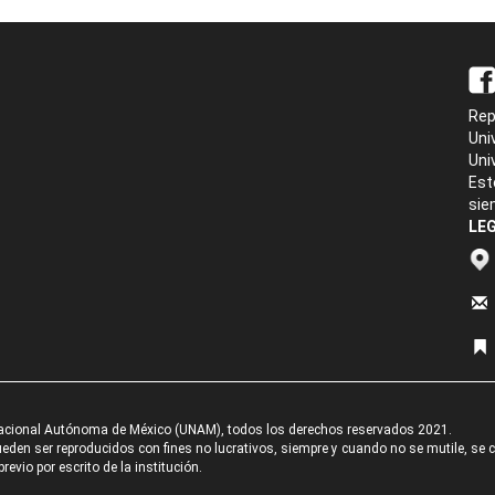
Rep
Uni
Uni
Est
sie
LEG
acional Autónoma de México (UNAM), todos los derechos reservados 2021.
den ser reproducidos con fines no lucrativos, siempre y cuando no se mutile, se cit
revio por escrito de la institución.