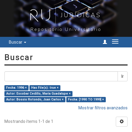
Buscar
Cambiar
navegac
Buscar
Ir
Fecha: 1996 ×
Has File(s): true ×
Autor: Escobar Cedillo, María Guadalupe ×
Autor: Bossio Rotondo, Juan Carlos ×
Fecha: [1990 TO 1999] ×
Mostrar filtros avanzados
Mostrando ítems 1-1 de 1