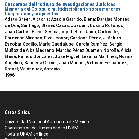
Cuadernos del Instituto de Investigaciones Jurídicas.
Memoria del Coloquio multidisciplinario sobre menores.
Diagnóstico y propuestas
Adato Green, Victoria; Azaola Garrido, Elena; Barajas Montes
de Oca, Santiago; Blanes Casas, Joaquín; Bossio Rotondo,
Juan Carlos; Brena Sesma, Ingrid; Buen Unna, Carlos de;
Cárdenas Miranda, Elva Leonor; Cardona Pérez, J. Arturo;
Escobar Cedillo, María Guadalupe; García Ramírez, Sergio;
Muñoz de Alba Medrano, Marcia; Pérez Duarte y Noroña, Alicia
Elena; Ramos González, José Miguel; Lezama Martínez, Norma
Angélica; Sauceda García, Juan Manuel; Velasco Fernández,
Rafael; Velázquez, Antonio
1996
Otros Sitios
Universidad Nacional Autónoma de México
Coordinación de Humanidades UNAM
Toda la UNAM en línea