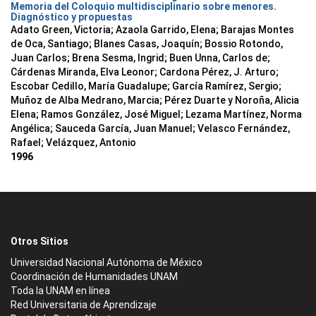
Memoria del Coloquio multidisciplinario sobre menores.
Diagnóstico y propuestas
Adato Green, Victoria; Azaola Garrido, Elena; Barajas Montes
de Oca, Santiago; Blanes Casas, Joaquín; Bossio Rotondo,
Juan Carlos; Brena Sesma, Ingrid; Buen Unna, Carlos de;
Cárdenas Miranda, Elva Leonor; Cardona Pérez, J. Arturo;
Escobar Cedillo, María Guadalupe; García Ramírez, Sergio;
Muñoz de Alba Medrano, Marcia; Pérez Duarte y Noroña, Alicia
Elena; Ramos González, José Miguel; Lezama Martínez, Norma
Angélica; Sauceda García, Juan Manuel; Velasco Fernández,
Rafael; Velázquez, Antonio
1996
Otros Sitios
Universidad Nacional Autónoma de México
Coordinación de Humanidades UNAM
Toda la UNAM en línea
Red Universitaria de Aprendizaje