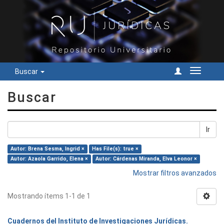
Buscar
Cambiar
navegac
Buscar
Ir
Autor: Brena Sesma, Ingrid ×
Has File(s): true ×
Autor: Azaola Garrido, Elena ×
Autor: Cárdenas Miranda, Elva Leonor ×
Mostrar filtros avanzados
Mostrando ítems 1-1 de 1
Cuadernos del Instituto de Investigaciones Jurídicas.