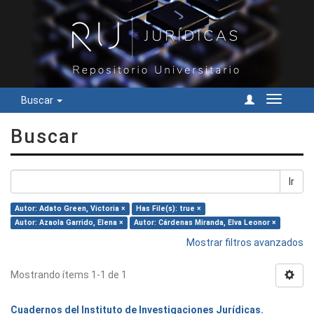
Buscar
Cambiar
navegac
Buscar
Ir
Autor: Adato Green, Victoria ×
Has File(s): true ×
Autor: Azaola Garrido, Elena ×
Autor: Cárdenas Miranda, Elva Leonor ×
Mostrar filtros avanzados
Mostrando ítems 1-1 de 1
Cuadernos del Instituto de Investigaciones Jurídicas.