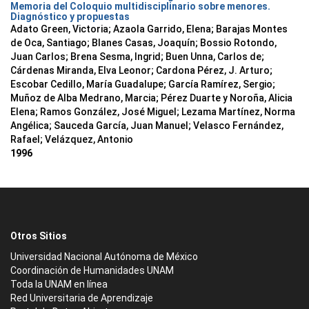
Memoria del Coloquio multidisciplinario sobre menores.
Diagnóstico y propuestas
Adato Green, Victoria; Azaola Garrido, Elena; Barajas Montes
de Oca, Santiago; Blanes Casas, Joaquín; Bossio Rotondo,
Juan Carlos; Brena Sesma, Ingrid; Buen Unna, Carlos de;
Cárdenas Miranda, Elva Leonor; Cardona Pérez, J. Arturo;
Escobar Cedillo, María Guadalupe; García Ramírez, Sergio;
Muñoz de Alba Medrano, Marcia; Pérez Duarte y Noroña, Alicia
Elena; Ramos González, José Miguel; Lezama Martínez, Norma
Angélica; Sauceda García, Juan Manuel; Velasco Fernández,
Rafael; Velázquez, Antonio
1996
Otros Sitios
Universidad Nacional Autónoma de México
Coordinación de Humanidades UNAM
Toda la UNAM en línea
Red Universitaria de Aprendizaje